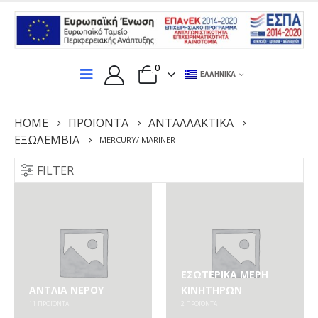
0
ΕΛΛΗΝΙΚΆ
HOME
ΠΡΟΪΌΝΤΑ
ΑΝΤΑΛΛΑΚΤΙΚΆ
ΕΞΩΛΕΜΒΙΑ
MERCURY/ MARINER
FILTER
ΕΣΩΤΕΡΙΚΆ ΜΈΡΗ
ΑΝΤΛΊΑ ΝΕΡΟΎ
ΚΙΝΗΤΉΡΩΝ
11
ΠΡΟΪΌΝΤΑ
2
ΠΡΟΪΌΝΤΑ