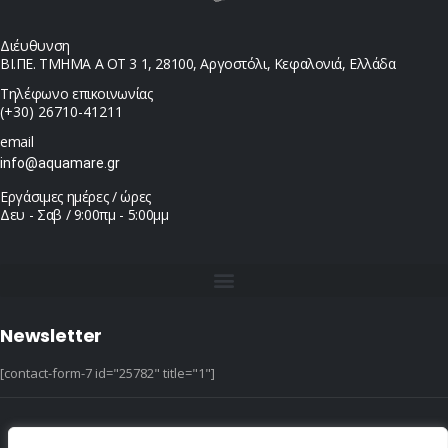
Διέυθυνση
ΒΙ.ΠΕ. ΤΜΗΜΑ Α ΟΤ 3 1, 28100, Αργοστόλι, Κεφαλονιά, Ελλάδα
Τηλέφωνο επικοινωνίας
(+30) 26710-41211
email
info@aquamare.gr
Εργάσιμες ημέρες / ώρες
Δευ - Σαβ / 9:00πμ - 5:00μμ
Newsletter
[contact-form-7 id="25782" title="1"]
© copyright 2022 ::|:: All Rights Reserved ::|:: design & hosting by dotIT