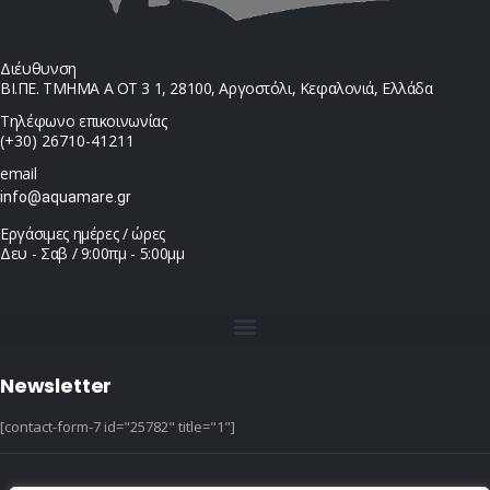
Διέυθυνση
ΒΙ.ΠΕ. ΤΜΗΜΑ Α ΟΤ 3 1, 28100, Αργοστόλι, Κεφαλονιά, Ελλάδα
Τηλέφωνο επικοινωνίας
(+30) 26710-41211
email
info@aquamare.gr
Εργάσιμες ημέρες / ώρες
Δευ - Σαβ / 9:00πμ - 5:00μμ
Newsletter
[contact-form-7 id="25782" title="1"]