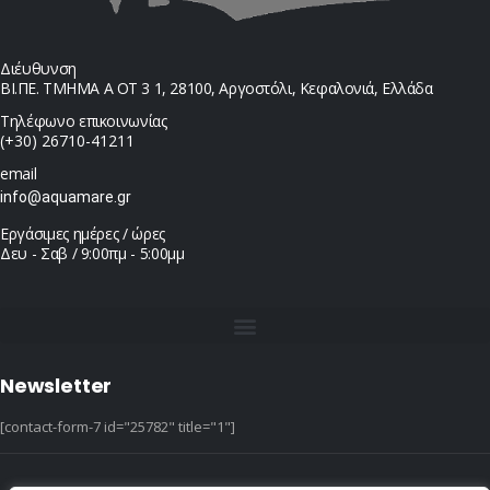
Διέυθυνση
ΒΙ.ΠΕ. ΤΜΗΜΑ Α ΟΤ 3 1, 28100, Αργοστόλι, Κεφαλονιά, Ελλάδα
Τηλέφωνο επικοινωνίας
(+30) 26710-41211
email
info@aquamare.gr
Εργάσιμες ημέρες / ώρες
Δευ - Σαβ / 9:00πμ - 5:00μμ
Newsletter
[contact-form-7 id="25782" title="1"]