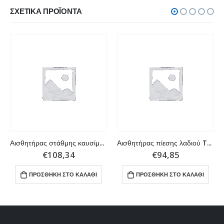
ΣΧΕΤΙΚΆ ΠΡΟΪΌΝΤΑ
Αισθητήρας στάθμης καυσίμου, Επεκτάσιμη 20’’ a 40’’ Resistencia
Αισθητήρας πίεσης λαδιού Thread:1/8” NPTF 100 PSI American
€
108,34
€
94,85
ΠΡΟΣΘΉΚΗ ΣΤΟ ΚΑΛΆΘΙ
ΠΡΟΣΘΉΚΗ ΣΤΟ ΚΑΛΆΘΙ