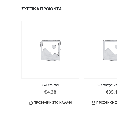
ΣΧΕΤΙΚΆ ΠΡΟΪΌΝΤΑ
αλβίδων
Σωληνάκι
Φλάντζα κ
€
4,38
€
35,
ΑΛΆΘΙ
ΠΡΟΣΘΉΚΗ ΣΤΟ ΚΑΛΆΘΙ
ΠΡΟΣΘΉΚΗ Σ