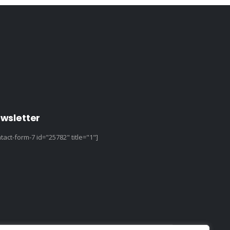
wsletter
tact-form-7 id="25782" title="1"]