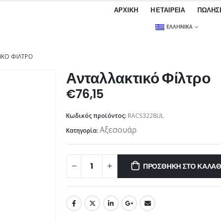
ΑΡΧΙΚΉ
Η ΕΤΑΙΡΕΊΑ
ΠΩΛΉΣ
ΕΛΛΗΝΙΚΆ
ΙΚΌ ΦΊΛΤΡΟ
Ανταλλακτικό Φίλτρο
€
76,15
Κωδικός προϊόντος:
RACS3228UL
Αξεσουάρ
Κατηγορία:
ΠΡΟΣΘΉΚΗ ΣΤΟ ΚΑΛΆΘ