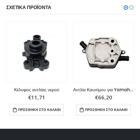
ΣΧΕΤΙΚΆ ΠΡΟΪΌΝΤΑ
Κέλυφος αντλίας νερού
Αντλία Καυσίμου για Yamaha V4 και V6
€
11,71
€
66,20
ΠΡΟΣΘΉΚΗ ΣΤΟ ΚΑΛΆΘΙ
ΠΡΟΣΘΉΚΗ ΣΤΟ ΚΑΛΆΘΙ