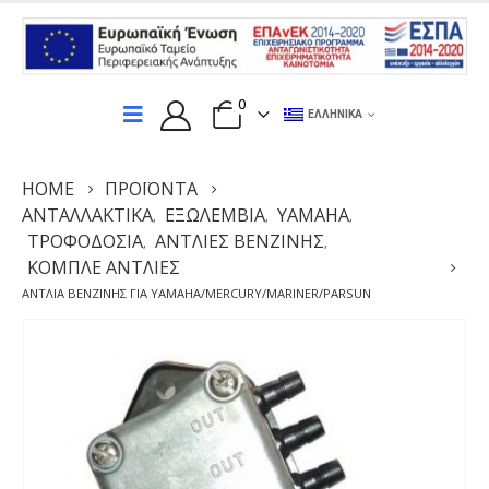
0
ΕΛΛΗΝΙΚΆ
HOME
ΠΡΟΪΌΝΤΑ
ΑΝΤΑΛΛΑΚΤΙΚΆ
ΕΞΩΛΕΜΒΙΑ
YAMAHA
,
,
,
ΤΡΟΦΟΔΟΣΊΑ
ΑΝΤΛΊΕΣ ΒΕΝΖΊΝΗΣ
,
,
ΚΟΜΠΛΈ ΑΝΤΛΊΕΣ
ΑΝΤΛΊΑ ΒΕΝΖΊΝΗΣ ΓΙΑ YAMAHA/MERCURY/MARINER/PARSUN