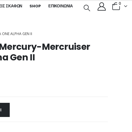
0
ΕΙΣ ΣΚΑΦΏΝ
SHOP
ΕΠΙΚΟΙΝΩΝΊΑ
 ONE ALPHA GEN II
α Mercury-Mercruiser
a Gen II
Ι