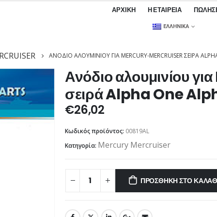
ΑΡΧΙΚΉ
Η ΕΤΑΙΡΕΊΑ
ΠΩΛΉΣ
ΕΛΛΗΝΙΚΆ
RCRUISER
ΑΝΌΔΙΟ ΑΛΟΥΜΙΝΊΟΥ ΓΙΑ MERCURY-MERCRUISER ΣΕΙΡΆ ALPHA
Ανόδιο αλουμινίου γι
σειρά Alpha One Alph
€
26,02
Κωδικός προϊόντος:
00819AL
Mercury Mercruiser
Κατηγορία:
ΠΡΟΣΘΉΚΗ ΣΤΟ ΚΑΛΆΘ