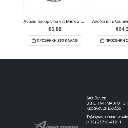
Ανόδιο κιτ ψευδαργύρου για Mercury F30-F40-F60
Ανόδιο αλουμινίου για Mercury-Mercruiser σειρά Alpha
€
5,88
€
64,
ΌΤΕΡΑ
ΠΡΟΣΘΉΚΗ ΣΤΟ ΚΑΛΆΘΙ
ΠΡΟΣΘΉΚΗ Σ
Διέυθυνση
ΒΙ.ΠΕ. ΤΜΗΜΑ Α ΟΤ 3 1,
Κεφαλονιά, Ελλάδα
Τηλέφωνο επικοινωνία
(+30) 26710-41211