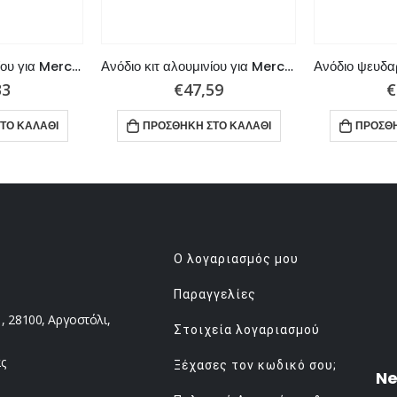
Ανόδιο κιτ αλουμινίου για Mercury Verado 4
Ανόδιο κιτ αλουμινίου για Mercury Alpha One Generation 1
33
€
47,59
€
ΤΟ ΚΑΛΆΘΙ
ΠΡΟΣΘΉΚΗ ΣΤΟ ΚΑΛΆΘΙ
ΠΡΟΣΘΉ
Ο λογαριασμός μου
Παραγγελίες
 28100, Αργοστόλι,
Στοιχεία λογαριασμού
ς
Ξέχασες τον κωδικό σου;
Ne