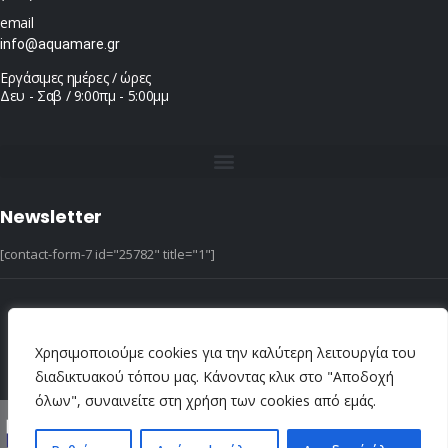
email
info@aquamare.gr
Εργάσιμες ημέρες / ώρες
Δευ - Σαβ / 9:00πμ - 5:00μμ
Newsletter
[contact-form-7 id="25782" title="1"]
© copyright 2022 ::|:: All Rights Reserved ::|:: design & hosting by dotIT
Χρησιμοποιούμε cookies για την καλύτερη λειτουργία του
διαδικτυακού τόπου μας. Κάνοντας κλικ στο "Αποδοχή
όλων", συναινείτε στη χρήση των cookies από εμάς.