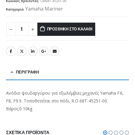
Κωδικός προϊόντος:
CM68T-45251-00
Yamaha Mariner
Κατηγορία:
ΠΡΟΣΘΉΚΗ ΣΤΟ ΚΑΛΆΘΙ
ΠΕΡΙΓΡΑΦΉ
Ανόδιο ψευδαργύρου για εξωλέμβιες μηχανές Yamaha F6,
F8, F9.9. Τοποθετείται στο πόδι. R.O.68T-45251-00.
Βάρος:0.10kg
ΣΧΕΤΙΚΆ ΠΡΟΪΌΝΤΑ