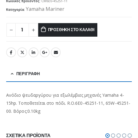
Κωδικός προϊόντος:
CM6E0-45251-11
Yamaha Mariner
Κατηγορία:
ΠΡΟΣΘΉΚΗ ΣΤΟ ΚΑΛΆΘΙ
ΠΕΡΙΓΡΑΦΉ
Ανόδιο ψευδαργύρου για εξωλέμβιες μηχανές Yamaha 4-
15hp. Τοποθετείται στο πόδι. R.O.6E0-45251-11, 65W-45251-
00. Βόρος:0.10kg
ΣΧΕΤΙΚΆ ΠΡΟΪΌΝΤΑ