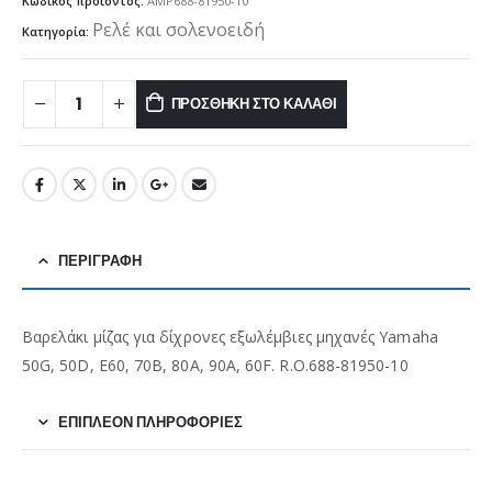
Κωδικός προϊόντος:
AMP688-81950-10
Ρελέ και σολενοειδή
Κατηγορία:
ΠΡΟΣΘΉΚΗ ΣΤΟ ΚΑΛΆΘΙ
ΠΕΡΙΓΡΑΦΉ
Βαρελάκι μίζας για δίχρονες εξωλέμβιες μηχανές Yamaha
50G, 50D, E60, 70B, 80A, 90A, 60F. R.O.688-81950-10
ΕΠΙΠΛΈΟΝ ΠΛΗΡΟΦΟΡΊΕΣ