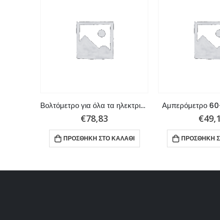
Τριμόμετρο,12V εγκατάσταση,Johnson-Evinrude
Βολτόμετρο για όλα τα ηλεκτρικά συστήματα 12 volt
Αμπερόμετρο 6
€
78,83
€
49,
ΑΛΆΘΙ
ΠΡΟΣΘΉΚΗ ΣΤΟ ΚΑΛΆΘΙ
ΠΡΟΣΘΉΚΗ Σ