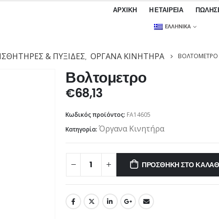
ΑΡΧΙΚΉ
Η ΕΤΑΙΡΕΊΑ
ΠΩΛΉΣ
ΕΛΛΗΝΙΚΆ
ΙΣΘΗΤΉΡΕΣ & ΠΥΞΊΔΕΣ
ΌΡΓΑΝΑ ΚΙΝΗΤΉΡΑ
ΒΟΛΤΟΜΕΤΡΟ
,
Βολτομετρο
€
68,13
Κωδικός προϊόντος:
FA14605
Όργανα Κινητήρα
Κατηγορία:
ΠΡΟΣΘΉΚΗ ΣΤΟ ΚΑΛΆΘ