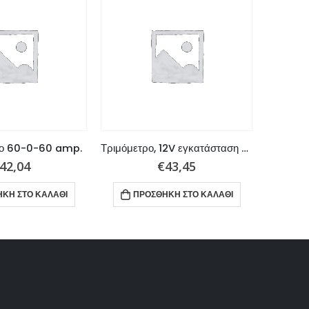
ο 60-0-60 amp.
Τριμόμετρο, 12V εγκατάσταση Para Johnson-Evinrude
42,04
€
43,45
ΚΗ ΣΤΟ ΚΑΛΆΘΙ
ΠΡΟΣΘΉΚΗ ΣΤΟ ΚΑΛΆΘΙ
ΠΡ