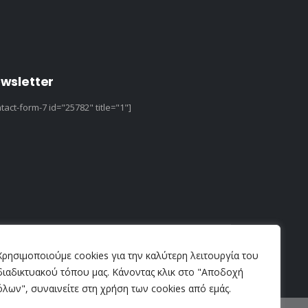
wsletter
tact-form-7 id="25782" title="1"]
Χρησιμοποιούμε cookies για την καλύτερη λειτουργία του
διαδικτυακού τόπου μας. Κάνοντας κλικ στο "Αποδοχή
όλων", συναινείτε στη χρήση των cookies από εμάς.