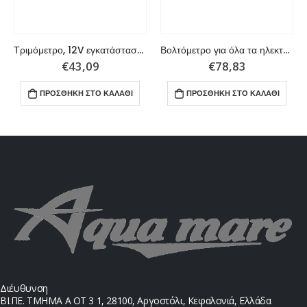
Τριμόμετρο, 12V εγκατάσταση Para Mercury,Mariner,Mercruiser y Vo
Βολτόμετρο για όλα τα ηλεκτρικά συστήματα 12 volt
€
43,09
€
78,83
ΠΡΟΣΘΉΚΗ ΣΤΟ ΚΑΛΆΘΙ
ΠΡΟΣΘΉΚΗ ΣΤΟ ΚΑΛΆΘΙ
Διέυθυνση
ΒΙ.ΠΕ. ΤΜΗΜΑ Α ΟΤ 3 1, 28100, Αργοστόλι, Κεφαλονιά, Ελλάδα