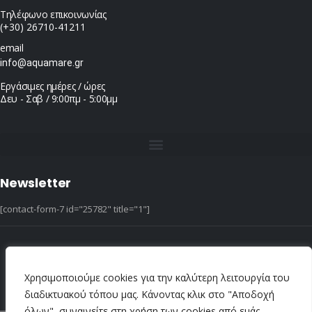
Τηλέφωνο επικοινωνίας
(+30) 26710-41211
email
info@aquamare.gr
Εργάσιμες ημέρες / ώρες
Δευ - Σαβ / 9:00πμ - 5:00μμ
Newsletter
[contact-form-7 id="25782" title="1"]
© copyright 2022 ::|:: All Rights Reserved ::|:: design & hosting by dotIT
Χρησιμοποιούμε cookies για την καλύτερη λειτουργία του
διαδικτυακού τόπου μας. Κάνοντας κλικ στο "Αποδοχή
όλων", συναινείτε στη χρήση των cookies από εμάς.