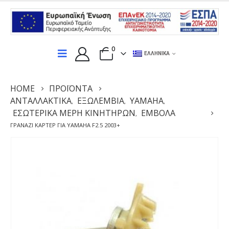
0
ΕΛΛΗΝΙΚΆ
HOME
ΠΡΟΪΌΝΤΑ
ΑΝΤΑΛΛΑΚΤΙΚΆ
ΕΞΩΛΕΜΒΙΑ
YAMAHA
,
,
,
ΕΣΩΤΕΡΙΚΆ ΜΈΡΗ ΚΙΝΗΤΉΡΩΝ
ΈΜΒΟΛΑ
,
ΓΡΑΝΆΖΙ ΚΆΡΤΕΡ ΓΙΑ YAMAHA F2.5 2003+