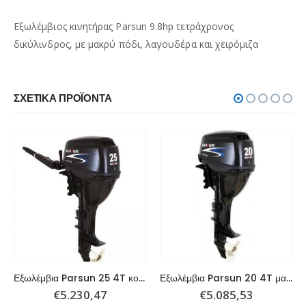
Εξωλέμβιος κινητήρας Parsun 9.8hp τετράχρονος
δικύλινδρος, με μακρύ πόδι, λαγουδέρα και χειρόμιζα
ΣΧΕΤΙΚΆ ΠΡΟΪΌΝΤΑ
Εξωλέμβια Parsun 25 4T κοντό πόδι, μίζα, χειριστήριο
Εξωλέμβια Parsun 20 4T μακρύ πόδι, μίζα, χειριστήριο και power t
€
5.230,47
€
5.085,53