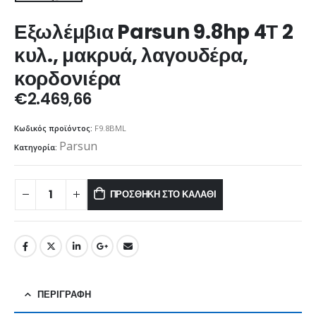
Εξωλέμβια Parsun 9.8hp 4Τ 2
κυλ., μακρυά, λαγουδέρα,
κορδονιέρα
€
2.469,66
Κωδικός προϊόντος:
F9.8BML
Parsun
Κατηγορία:
ΠΡΟΣΘΉΚΗ ΣΤΟ ΚΑΛΆΘΙ
ΠΕΡΙΓΡΑΦΉ