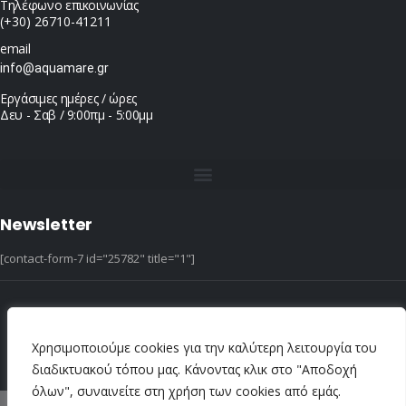
Τηλέφωνο επικοινωνίας
(+30) 26710-41211
email
info@aquamare.gr
Εργάσιμες ημέρες / ώρες
Δευ - Σαβ / 9:00πμ - 5:00μμ
Newsletter
[contact-form-7 id="25782" title="1"]
© copyright 2022 ::|:: All Rights Reserved ::|:: design & hosting by dotIT
Χρησιμοποιούμε cookies για την καλύτερη λειτουργία του
διαδικτυακού τόπου μας. Κάνοντας κλικ στο "Αποδοχή
όλων", συναινείτε στη χρήση των cookies από εμάς.