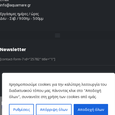
info@aquamare.gr
Εργάσιμες ημέρες / ώρες
Δευ - Σαβ / 9:00πμ - 5:00μμ
Newsletter
[contact-form-7 id="25782" title="1"]
© copyright 2022 ::|:: All Rights Reserved ::|:: design & hosting by dotIT
Χρησιμοποιούμε cookies για την καλύτερη λειτουργία του
διαδικτυακού τόπου μας. Κάνοντας κλικ στο "Αποδοχή
όλων", συναινείτε στη χρήση των cookies από εμάς.
Ρυθμίσεις
Απόρριψη όλων
Αποδοχή όλων