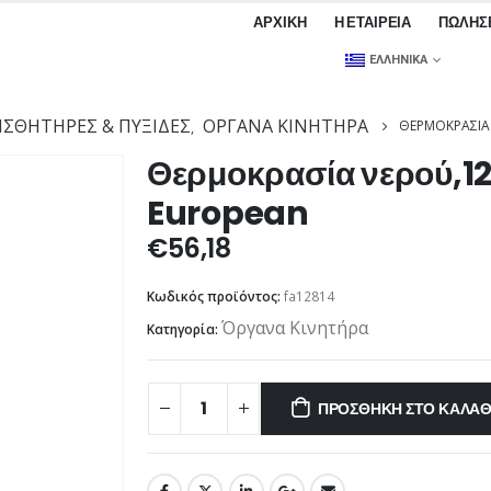
ΑΡΧΙΚΉ
Η ΕΤΑΙΡΕΊΑ
ΠΩΛΉΣ
ΕΛΛΗΝΙΚΆ
ΙΣΘΗΤΉΡΕΣ & ΠΥΞΊΔΕΣ
ΌΡΓΑΝΑ ΚΙΝΗΤΉΡΑ
ΘΕΡΜΟΚΡΑΣΊΑ 
,
Θερμοκρασία νερού,1
European
€
56,18
Κωδικός προϊόντος:
fa12814
Όργανα Κινητήρα
Κατηγορία:
ΠΡΟΣΘΉΚΗ ΣΤΟ ΚΑΛΆΘ