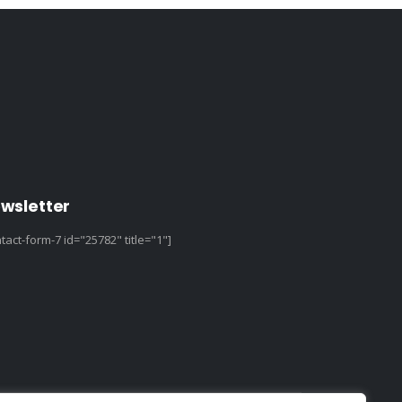
wsletter
tact-form-7 id="25782" title="1"]