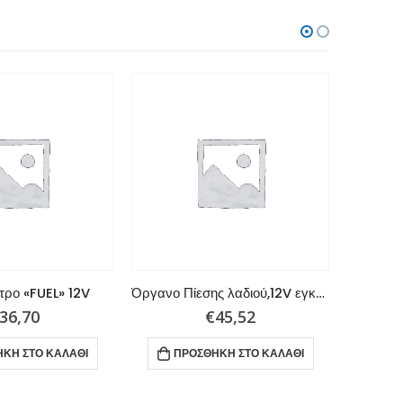
τρο «FUEL» 12V
Όργανο Πίεσης λαδιού,12V εγκατάσταση,80 PSI American
36,70
€
45,52
ΚΗ ΣΤΟ ΚΑΛΆΘΙ
ΠΡΟΣΘΉΚΗ ΣΤΟ ΚΑΛΆΘΙ
ΠΡ