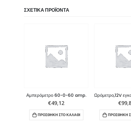
ΣΧΕΤΙΚΆ ΠΡΟΪΌΝΤΑ
Όργανο Πίεσης λαδιού,12V εγκατάσταση,5 Bar European
Αμπερόμετρο 60-0-60 amp.
€
49,12
€
99,
ΑΛΆΘΙ
ΠΡΟΣΘΉΚΗ ΣΤΟ ΚΑΛΆΘΙ
ΠΡΟΣΘΉΚΗ Σ