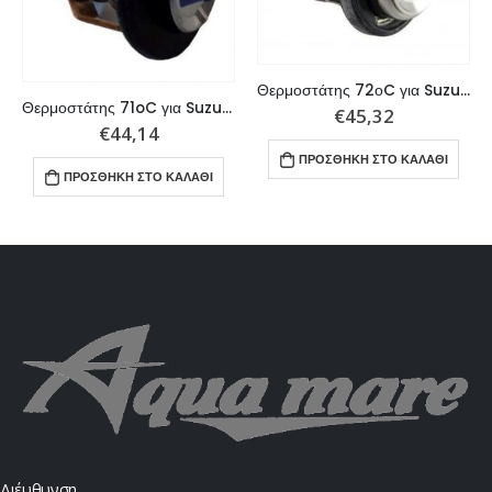
Θερμοστάτης 72οC για Suzuki/Johnson 40-70hp
Θερμοστάτης 71oC για Suzuki DF70-300hp
€
45,32
€
44,14
ΠΡΟΣΘΉΚΗ ΣΤΟ ΚΑΛΆΘΙ
ΠΡΟΣΘΉΚΗ ΣΤΟ ΚΑΛΆΘΙ
Διέυθυνση