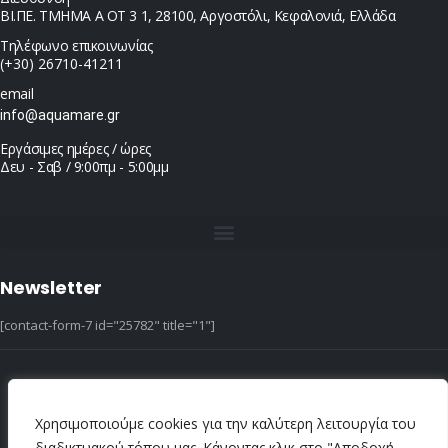
ΒΙ.ΠΕ. ΤΜΗΜΑ Α ΟΤ 3 1, 28100, Αργοστόλι, Κεφαλονιά, Ελλάδα
Τηλέφωνο επικοινωνίας
(+30) 26710-41211
email
info@aquamare.gr
Εργάσιμες ημέρες / ώρες
Δευ - Σαβ / 9:00πμ - 5:00μμ
Newsletter
[contact-form-7 id="25782" title="1"]
© copyright 2022 ::|:: All Rights Reserved ::|:: design & hosting by dotIT
Χρησιμοποιούμε cookies για την καλύτερη λειτουργία του
διαδικτυακού τόπου μας. Κάνοντας κλικ στο "Αποδοχή