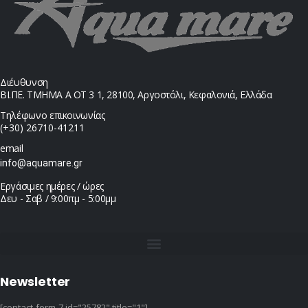
Διέυθυνση
ΒΙ.ΠΕ. ΤΜΗΜΑ Α ΟΤ 3 1, 28100, Αργοστόλι, Κεφαλονιά, Ελλάδα
Τηλέφωνο επικοινωνίας
(+30) 26710-41211
email
info@aquamare.gr
Εργάσιμες ημέρες / ώρες
Δευ - Σαβ / 9:00πμ - 5:00μμ
Newsletter
[contact-form-7 id="25782" title="1"]