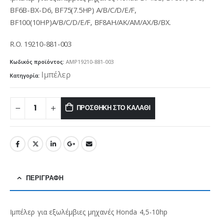
BF6B-BX-D6, BF75(7.5HP) A/B/C/D/E/F,
BF100(10HP)A/B/C/D/E/F, BF8AH/AK/AM/AX/B/BX.
R.O. 19210-881-003
Κωδικός προϊόντος:
AMP19210-881-003
Ιμπέλερ
Κατηγορία:
ΠΡΟΣΘΉΚΗ ΣΤΟ ΚΑΛΆΘΙ
ΠΕΡΙΓΡΑΦΉ
Ιμπέλερ για εξωλέμβιες μηχανές Honda 4,5-10hp