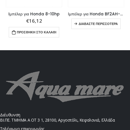
Iμπέλερ για Honda 8-10hp
Ιμπέλερ για Honda BF2AH-AK-AM, BF20F
€
16,12
ΔΙΑΒΆΣΤΕ ΠΕΡΙΣΣΌΤΕΡΑ
ΠΡΟΣΘΉΚΗ ΣΤΟ ΚΑΛΆΘΙ
Διέυθυνση
ΒΙ.ΠΕ. ΤΜΗΜΑ Α ΟΤ 3 1, 28100, Αργοστόλι, Κεφαλονιά, Ελλάδα
Τηλέφωνο επικοινωνίας