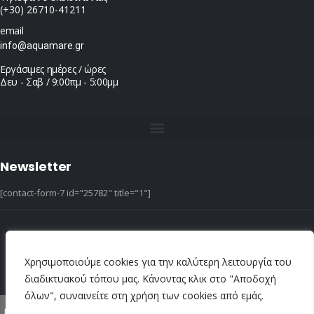
(+30) 26710-41211
email
info@aquamare.gr
Εργάσιμες ημέρες / ώρες
Δευ - Σαβ / 9:00πμ - 5:00μμ
Newsletter
[contact-form-7 id="25782" title="1"]
© copyright 2022 ::|:: All Rights Reserved ::|:: design & hosting by dotIT
Χρησιμοποιούμε cookies για την καλύτερη λειτουργία του
διαδικτυακού τόπου μας. Κάνοντας κλικ στο "Αποδοχή
όλων", συναινείτε στη χρήση των cookies από εμάς.