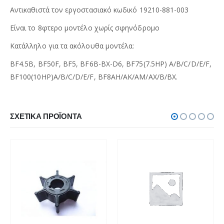
Αντικαθιστά τον εργοστασιακό κωδικό 19210-881-003
Είναι το 8φτερο μοντέλο χωρίς σφηνόδρομο
Κατάλληλο για τα ακόλουθα μοντέλα:
BF4.5B, BF50F, BF5, BF6B-BX-D6, BF75(7.5HP) A/B/C/D/E/F,
BF100(10HP)A/B/C/D/E/F, BF8AH/AK/AM/AX/B/BX.
ΣΧΕΤΙΚΆ ΠΡΟΪΌΝΤΑ