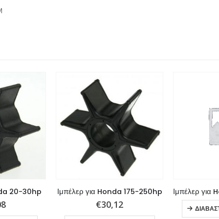
M
nda 20-30hp
Ιμπέλερ για Honda 175-250hp
08
€
30,12
ΔΙΑΒΆΣ