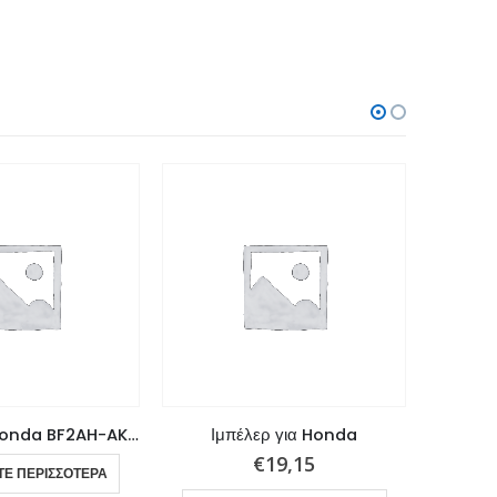
Ιμπέλερ για Honda BF2AH-AK-AM, BF20F
Ιμπέλερ για Honda
Ιμπέλε
€
19,15
ΤΕ ΠΕΡΙΣΣΌΤΕΡΑ