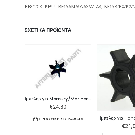
BF8C/CX, BF9.9, BF15AM/AY/AX/A1.A4, BF15B/BX/B2/
ΣΧΕΤΙΚΆ ΠΡΟΪΌΝΤΑ
Ιμπέλερ για Mercury/Mariner/Honda
€
24,80
15-20hp
Ιμπέλερ για Ho
ΠΡΟΣΘΉΚΗ ΣΤΟ ΚΑΛΆΘΙ
€
21,