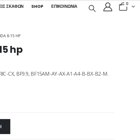
0
ΕΙΣ ΣΚΑΦΏΝ
SHOP
ΕΠΙΚΟΙΝΩΝΊΑ
NDA 8-15 HP
15 hp
F8C-CX, BF9.9, BF15AM-AY-AX-A1-A4-B-BX-B2-M.
Ι