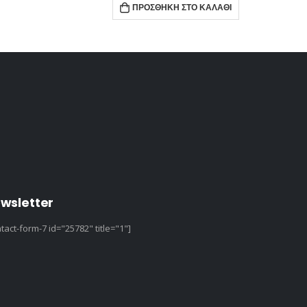
ΠΡΟΣΘΉΚΗ ΣΤΟ ΚΑΛΆΘΙ
ΠΡ
wsletter
tact-form-7 id="25782" title="1"]