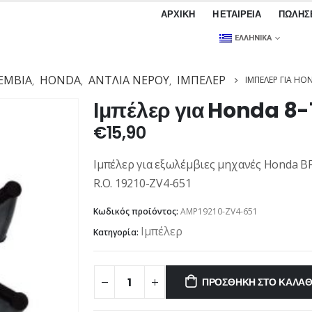
ΑΡΧΙΚΉ
Η ΕΤΑΙΡΕΊΑ
ΠΩΛΉΣ
ΕΛΛΗΝΙΚΆ
ΕΜΒΙΑ
HONDA
ΑΝΤΛΊΑ ΝΕΡΟΎ
ΙΜΠΈΛΕΡ
ΙΜΠΈΛΕΡ ΓΙΑ HO
,
,
,
Ιμπέλερ για Honda 8-
€
15,90
Ιμπέλερ για εξωλέμβιες μηχανές Honda B
R.O. 19210-ZV4-651
Κωδικός προϊόντος:
AMP19210-ZV4-651
Ιμπέλερ
Κατηγορία:
ΠΡΟΣΘΉΚΗ ΣΤΟ ΚΑΛΆΘ