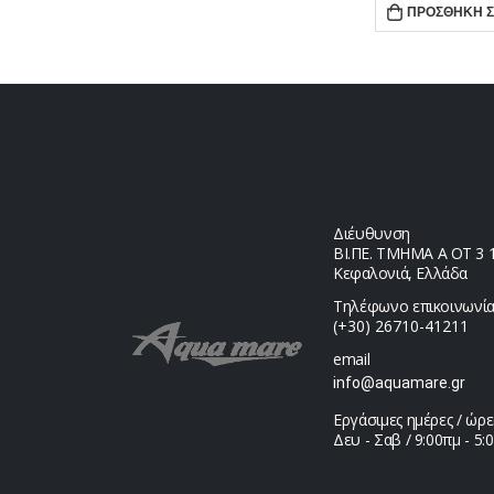
ΑΛΆΘΙ
ΠΡΟΣΘΉΚΗ Σ
Διέυθυνση
ΒΙ.ΠΕ. ΤΜΗΜΑ Α ΟΤ 3 1,
Κεφαλονιά, Ελλάδα
Τηλέφωνο επικοινωνία
(+30) 26710-41211
email
info@aquamare.gr
Εργάσιμες ημέρες / ώρε
Δευ - Σαβ / 9:00πμ - 5: