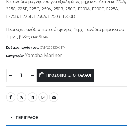
Κιτ ανόδια μαγνησίου για εξωλέμβιες μηχανές Yamaha 225A,
225C, 225F, 225G, 250A, 250B, 250G, F200A, F200C, F225A,
F225B, F225F, F250A, F250B, F250D
Περιέχει : ανόδιο ποδιού (φτερό) 1τμχ. , ανόδιο μπρακέτου
1τμχ. , βίδες ανοδίων.
Κωδικός προϊόντος:
CMY200250KITM
Yamaha Mariner
Κατηγορία:
ΠΡΟΣΘΉΚΗ ΣΤΟ ΚΑΛΆΘΙ
ΠΕΡΙΓΡΑΦΉ