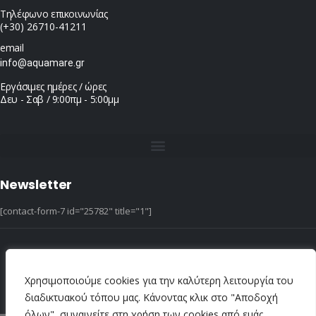
Τηλέφωνο επικοινωνίας
(+30) 26710-41211
email
info@aquamare.gr
Εργάσιμες ημέρες / ώρες
Δευ - Σαβ / 9:00πμ - 5:00μμ
Newsletter
[contact-form-7 id="25782" title="1"]
© copyright 2022 ::|:: All Rights Reserved ::|:: design & hosting by dotIT
Χρησιμοποιούμε cookies για την καλύτερη λειτουργία του
διαδικτυακού τόπου μας. Κάνοντας κλικ στο "Αποδοχή
όλων", συναινείτε στη χρήση των cookies από εμάς.