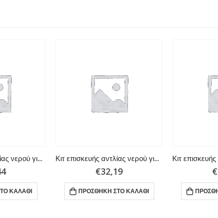
Κιτ επισκευής αντλίας νερού για Suzuki
Κιτ επισκευής αντλίας νερού για Suzuki DT4/J4/DT5Y, DT4K1
44
€
32,19
€
ΤΟ ΚΑΛΆΘΙ
ΠΡΟΣΘΉΚΗ ΣΤΟ ΚΑΛΆΘΙ
ΠΡΟΣΘΉ