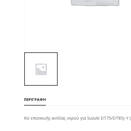
ΠΕΡΙΓΡΑΦΉ
Κιτ επισκευής αντλίας νερού για Suzuki DT75/DT85J-Y 