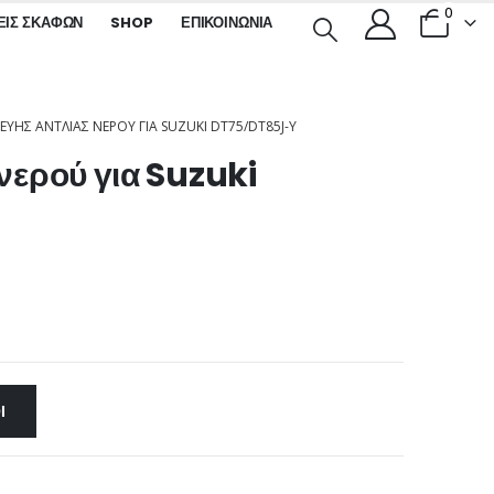
0
ΕΙΣ ΣΚΑΦΏΝ
SHOP
ΕΠΙΚΟΙΝΩΝΊΑ
ΚΕΥΉΣ ΑΝΤΛΊΑΣ ΝΕΡΟΎ ΓΙΑ SUZUKI DT75/DT85J-Y
 νερού για Suzuki
Ι