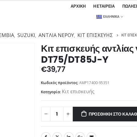
ΑΡΧΙΚΉ
Η ΕΤΑΙΡΕΊΑ
ΠΩΛΉΣ
ΕΛΛΗΝΙΚΆ
ΕΜΒΙΑ
SUZUKI
ΑΝΤΛΊΑ ΝΕΡΟΎ
ΚΙΤ ΕΠΙΣΚΕΥΉΣ
ΚΙΤ ΕΠΙΣ
,
,
,
Κιτ επισκευής αντλίας
DT75/DT85J-Y
€
39,77
Κωδικός προϊόντος:
AMP17400-95351
Κιτ επισκευής
Κατηγορία:
ΠΡΟΣΘΉΚΗ ΣΤΟ ΚΑΛΆΘ