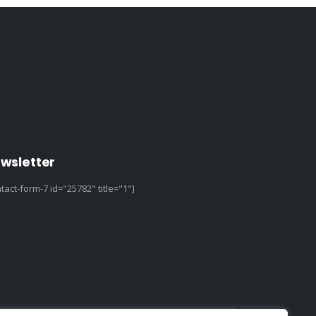
wsletter
tact-form-7 id="25782" title="1"]