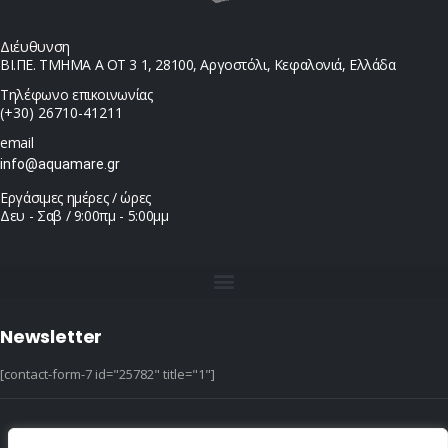
Διέυθυνση
ΒΙ.ΠΕ. ΤΜΗΜΑ Α ΟΤ 3 1, 28100, Αργοστόλι, Κεφαλονιά, Ελλάδα
Τηλέφωνο επικοινωνίας
(+30) 26710-41211
email
info@aquamare.gr
Εργάσιμες ημέρες / ώρες
Δευ - Σαβ / 9:00πμ - 5:00μμ
Newsletter
[contact-form-7 id="25782" title="1"]
© copyright 2022 ::|:: All Rights Reserved ::|:: design & hosting by dotIT