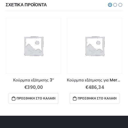
ΣΧΕΤΙΚΆ ΠΡΟΪΌΝΤΑ
Κούρμπα εξάτμισης 3″
Κούρμπα εξάτμισης για MerCruiser 120 4cyl και 160 6cyl
€
390,00
€
486,34
ΠΡΟΣΘΉΚΗ ΣΤΟ ΚΑΛΆΘΙ
ΠΡΟΣΘΉΚΗ ΣΤΟ ΚΑΛΆΘΙ