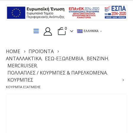
0
ΕΛΛΗΝΙΚΆ
HOME
ΠΡΟΪΌΝΤΑ
ΑΝΤΑΛΛΑΚΤΙΚΆ
ΕΣΩ-ΕΞΩΛΕΜΒΙΑ
ΒΕΝΖΊΝΗ
,
,
,
MERCRUISER
,
ΠΟΛΛΑΠΛΈΣ / ΚΟΎΡΜΠΕΣ & ΠΑΡΕΛΚΌΜΕΝΑ
,
ΚΟΥΡΜΠΕΣ
ΚΟΎΡΜΠΑ ΕΞΆΤΜΙΣΗΣ