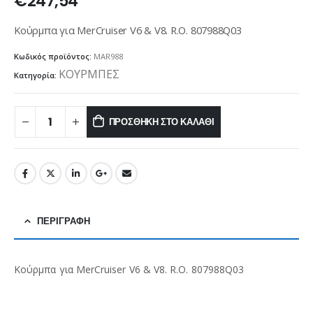
€
247,54
Κούρμπα για MerCruiser V6 & V8. R.O. 807988Q03
Κωδικός προϊόντος:
MAR988
ΚΟΥΡΜΠΕΣ
Κατηγορία:
ΠΡΟΣΘΉΚΗ ΣΤΟ ΚΑΛΆΘΙ
ΠΕΡΙΓΡΑΦΉ
Κούρμπα για MerCruiser V6 & V8. R.O. 807988Q03