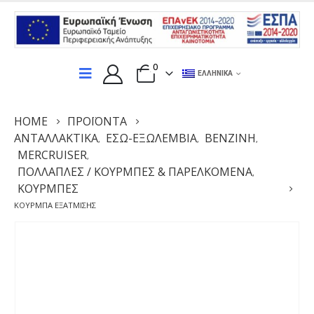
0
ΕΛΛΗΝΙΚΆ
HOME
ΠΡΟΪΌΝΤΑ
ΑΝΤΑΛΛΑΚΤΙΚΆ
ΕΣΩ-ΕΞΩΛΕΜΒΙΑ
ΒΕΝΖΊΝΗ
,
,
,
MERCRUISER
,
ΠΟΛΛΑΠΛΈΣ / ΚΟΎΡΜΠΕΣ & ΠΑΡΕΛΚΌΜΕΝΑ
,
ΚΟΥΡΜΠΕΣ
ΚΟΎΡΜΠΑ ΕΞΆΤΜΙΣΗΣ