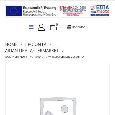
0
ΕΛΛΗΝΙΚΆ
HOME
ΠΡΟΪΌΝΤΑ
ΛΙΠΑΝΤΙΚΆ
AFTERMARKET
,
ΛΆΔΙ ΗΜΙΣΥΝΘΕΤΙΚΌ 10W40 FC-W ΕΞΩΛΕΜΒΊΩΝ 205 ΛΊΤΡΑ