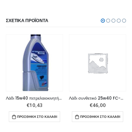
ΣΧΕΤΙΚΆ ΠΡΟΪΌΝΤΑ
Λάδι 15w40 πετρελαιοκινητήρων 1 λίτρο
Λάδι συνθετικό 25w40 FC-W εξωλεμβίων 4 λίτρα
€
10,43
€
46,00
ΠΡΟΣΘΉΚΗ ΣΤΟ ΚΑΛΆΘΙ
ΠΡΟΣΘΉΚΗ ΣΤΟ ΚΑΛΆΘΙ