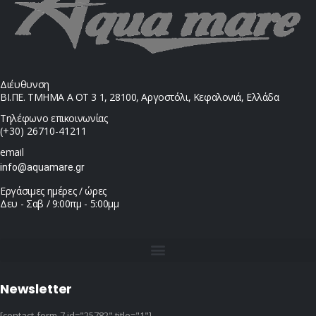
Διέυθυνση
ΒΙ.ΠΕ. ΤΜΗΜΑ Α ΟΤ 3 1, 28100, Αργοστόλι, Κεφαλονιά, Ελλάδα
Τηλέφωνο επικοινωνίας
(+30) 26710-41211
email
info@aquamare.gr
Εργάσιμες ημέρες / ώρες
Δευ - Σαβ / 9:00πμ - 5:00μμ
Newsletter
[contact-form-7 id="25782" title="1"]