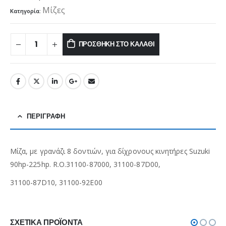
Μίζες
Κατηγορία:
ΠΡΟΣΘΉΚΗ ΣΤΟ ΚΑΛΆΘΙ
ΠΕΡΙΓΡΑΦΉ
Μίζα, με γρανάζι 8 δοντιών, για δίχρονους κινητήρες Suzuki
90hp-225hp. R.O.31100-87000, 31100-87D00,
31100-87D10, 31100-92E00
ΣΧΕΤΙΚΆ ΠΡΟΪΌΝΤΑ