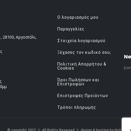
Ο λογαριασμός μου
Παραγγελίες
 28100, Αργοστόλι,
Στοιχεία λογαριασμού
ς
Ξέχασες τον κωδικό σου;
Ne
Πολιτική Απορρήτου &
[con
Cookies
Όροι Πωλήσεων και
ς
Επιστροφών
00μμ
Επιστροφές Προϊόντων
Τρόποι πληρωμής
© copyright 2022 ::|:: All Rights Reserved ::|:: design & hosting by dotIT