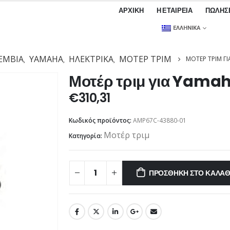
ΑΡΧΙΚΉ
Η ΕΤΑΙΡΕΊΑ
ΠΩΛΉΣ
ΕΛΛΗΝΙΚΆ
ΕΜΒΙΑ
YAMAHA
ΗΛΕΚΤΡΙΚΆ
ΜΟΤΈΡ ΤΡΙΜ
ΜΟΤΈΡ ΤΡΙΜ Γ
,
,
,
Μοτέρ τριμ για Yama
€
310,31
Κωδικός προϊόντος:
AMP67C-43880-01
Μοτέρ τριμ
Κατηγορία:
ΠΡΟΣΘΉΚΗ ΣΤΟ ΚΑΛΆΘ