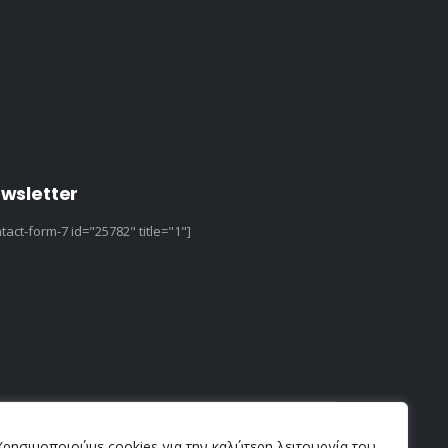
wsletter
tact-form-7 id="25782" title="1"]
Χρησιμοποιούμε cookies για την καλύτερη λειτουργία του