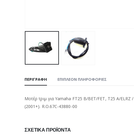
ΠΕΡΙΓΡΑΦΉ
ΕΠΙΠΛΈΟΝ ΠΛΗΡΟΦΟΡΊΕΣ
Μοτέρ τριμ για Yamaha FT25 B/BET/FET, T25 A/EL
(2001+). R.O.67C-43880-00
ΣΧΕΤΙΚΆ ΠΡΟΪΌΝΤΑ