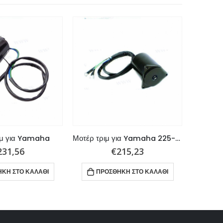
ιμ για Yamaha
Μοτέρ τριμ για Yamaha 225-250hp
231,56
€
215,23
ΚΗ ΣΤΟ ΚΑΛΆΘΙ
ΠΡΟΣΘΉΚΗ ΣΤΟ ΚΑΛΆΘΙ
ΠΡ