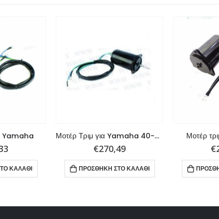
ια Yamaha
Μοτέρ Τριμ για Yamaha 40-50HP
Μοτέρ τρ
33
€
270,49
€
ΤΟ ΚΑΛΆΘΙ
ΠΡΟΣΘΉΚΗ ΣΤΟ ΚΑΛΆΘΙ
ΠΡΟΣΘΉ