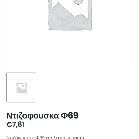
Ντιζοφουσκα Φ69
€
7,81
Ντιζόφουσκα Φ69mm λευκή περαστή