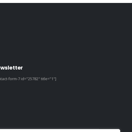
wsletter
tact-form-7 id="25782" title="1"]