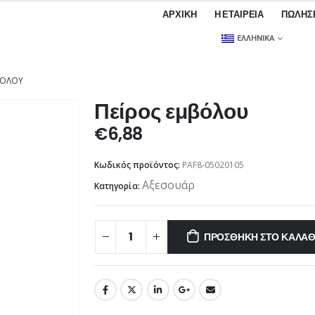
ΑΡΧΙΚΉ
Η ΕΤΑΙΡΕΊΑ
ΠΩΛΉΣ
ΕΛΛΗΝΙΚΆ
ΒΌΛΟΥ
Πείρος εμβόλου
€
6,88
Κωδικός προϊόντος:
PAF8-05020105
Αξεσουάρ
Κατηγορία:
ΠΡΟΣΘΉΚΗ ΣΤΟ ΚΑΛΆΘ