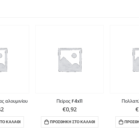
ς αλουμινίου
Πείρος F4x11
Πολλαπλ
82
€
0,92
€
ΤΟ ΚΑΛΆΘΙ
ΠΡΟΣΘΉΚΗ ΣΤΟ ΚΑΛΆΘΙ
ΠΡΟΣΘΉ