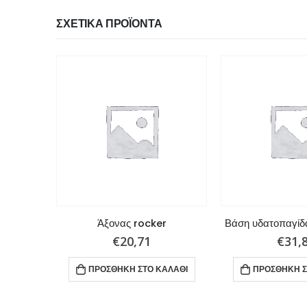
ΣΧΕΤΙΚΆ ΠΡΟΪΌΝΤΑ
Φλάντζα κεφαλής για Yamaha / Parsun
Άξονας rocker
Βάση υδατοπαγίδα
€
20,71
€
31,
ΑΛΆΘΙ
ΠΡΟΣΘΉΚΗ ΣΤΟ ΚΑΛΆΘΙ
ΠΡΟΣΘΉΚΗ Σ