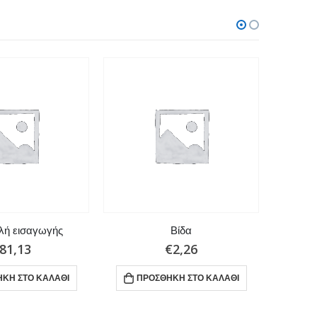
ή εισαγωγής
Βίδα
Φλάντζ
81,13
€
2,26
ΚΗ ΣΤΟ ΚΑΛΆΘΙ
ΠΡΟΣΘΉΚΗ ΣΤΟ ΚΑΛΆΘΙ
ΠΡ