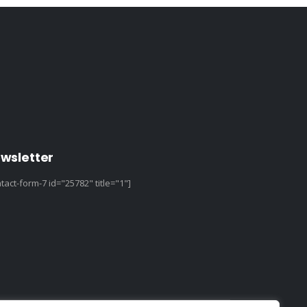
wsletter
tact-form-7 id="25782" title="1"]