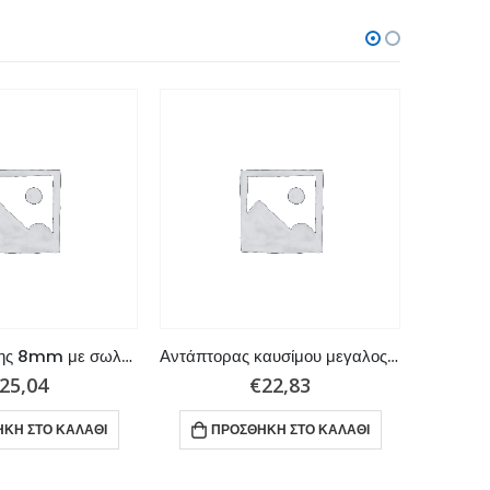
Πουάρ βενζίνης 8mm με σωλήνα
Αντάπτορας καυσίμου μεγαλος Suzuki με διαμετρο 5/16″
25,04
€
22,83
ΚΗ ΣΤΟ ΚΑΛΆΘΙ
ΠΡΟΣΘΉΚΗ ΣΤΟ ΚΑΛΆΘΙ
ΠΡ