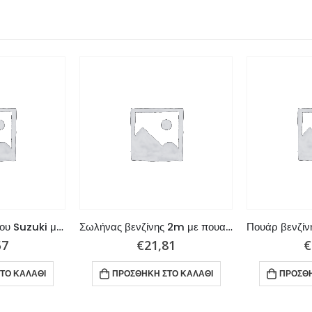
Σύνδεσμος Καυσίμου Suzuki με σπειρωμα 3/8″
Σωλήνας βενζίνης 2m με πουαρ 8mm
57
€
21,81
€
ΤΟ ΚΑΛΆΘΙ
ΠΡΟΣΘΉΚΗ ΣΤΟ ΚΑΛΆΘΙ
ΠΡΟΣΘΉ