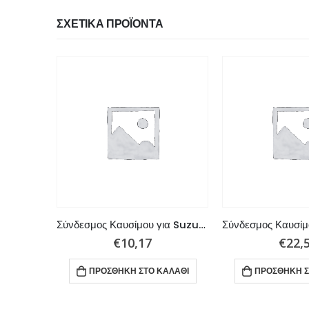
ΣΧΕΤΙΚΆ ΠΡΟΪΌΝΤΑ
Σύνδεσμος Καυσίμου Suzuki 3/8″
Σύνδεσμος Καυσίμου για Suzuki με σπείρωμα 1/4”
€
10,17
€
22,
ΑΛΆΘΙ
ΠΡΟΣΘΉΚΗ ΣΤΟ ΚΑΛΆΘΙ
ΠΡΟΣΘΉΚΗ Σ