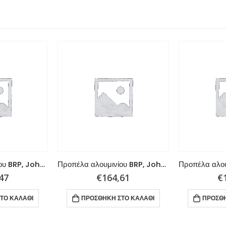
Προπέλα αλουμινίου BRP, Johnson , Evinrude 45 – 140 HP 3x14x11 R
Προπέλα αλουμινίου BRP, Johnson , Evinrude , OMC Stern Drive 90 – 300 HP 3×14,2×23 R
47
€
164,61
€
ΤΟ ΚΑΛΆΘΙ
ΠΡΟΣΘΉΚΗ ΣΤΟ ΚΑΛΆΘΙ
ΠΡΟΣΘΉ