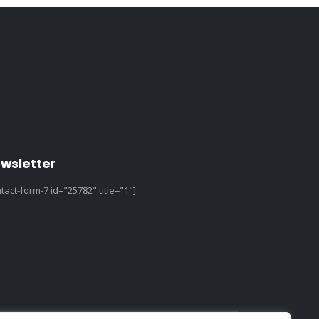
wsletter
tact-form-7 id="25782" title="1"]