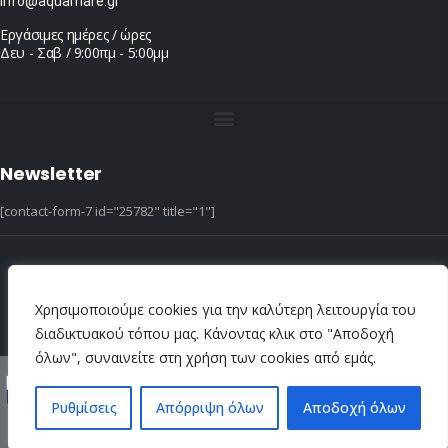
info@aquamare.gr
Εργάσιμες ημέρες / ώρες
Δευ - Σαβ / 9:00πμ - 5:00μμ
Newsletter
[contact-form-7 id="25782" title="1"]
© copyright 2022 ::|:: All Rights Reserved ::|:: design & hosting by dotIT
Χρησιμοποιούμε cookies για την καλύτερη λειτουργία του
διαδικτυακού τόπου μας. Κάνοντας κλικ στο "Αποδοχή
όλων", συναινείτε στη χρήση των cookies από εμάς.
Ρυθμίσεις
Απόρριψη όλων
Αποδοχή όλων