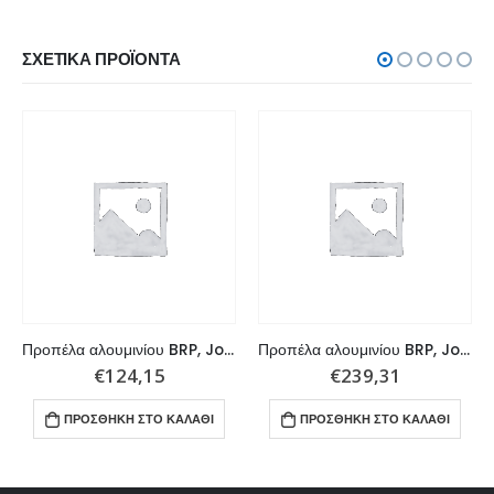
ΣΧΕΤΙΚΆ ΠΡΟΪΌΝΤΑ
Προπέλα αλουμινίου BRP, Johnson , Evinrude 9,9 – 15 HP 3×9,25×8
Προπέλα αλουμινίου BRP, Johnson , Evinrude , OMC Stern Drive 90 – 300 HP 3×14,8×17 L
€
124,15
€
239,31
ΠΡΟΣΘΉΚΗ ΣΤΟ ΚΑΛΆΘΙ
ΠΡΟΣΘΉΚΗ ΣΤΟ ΚΑΛΆΘΙ