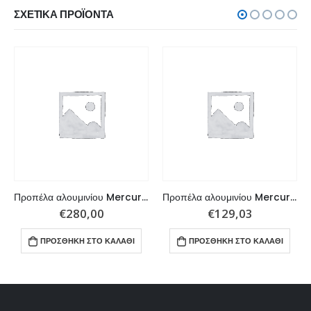
ΣΧΕΤΙΚΆ ΠΡΟΪΌΝΤΑ
Προπέλα αλουμινίου Mercury, Mariner Outboard, Mercruiser Stern Drive, Honda 135 – HP 3×14,3×21 R
Προπέλα αλουμινίου Mercury, Mariner Outboard, 9.9 – 25 HP 3×10,1×13 R
€
280,00
€
129,03
ΠΡΟΣΘΉΚΗ ΣΤΟ ΚΑΛΆΘΙ
ΠΡΟΣΘΉΚΗ ΣΤΟ ΚΑΛΆΘΙ