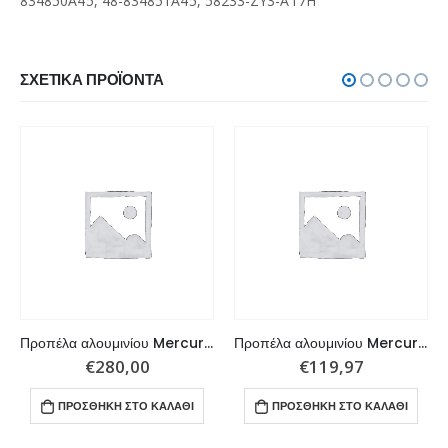
834850A45, 48-834851A45, 58233-ZY3-A17H
ΣΧΕΤΙΚΆ ΠΡΟΪΌΝΤΑ
Προπέλα αλουμινίου Mercury, Mariner Outboard, Mercruiser Stern Drive, Honda 135 – HP 3×14,3×21 R
Προπέλα αλουμινίου Mercury, Mariner Outboard, 6-15 HP 3×9,25×10 R
€
280,00
€
119,97
ΠΡΟΣΘΉΚΗ ΣΤΟ ΚΑΛΆΘΙ
ΠΡΟΣΘΉΚΗ ΣΤΟ ΚΑΛΆΘΙ