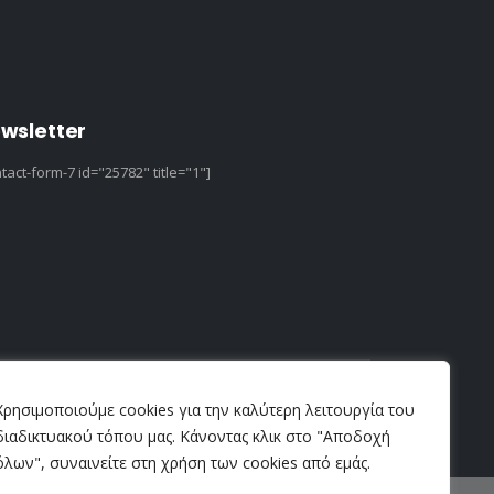
wsletter
tact-form-7 id="25782" title="1"]
Χρησιμοποιούμε cookies για την καλύτερη λειτουργία του
διαδικτυακού τόπου μας. Κάνοντας κλικ στο "Αποδοχή
όλων", συναινείτε στη χρήση των cookies από εμάς.