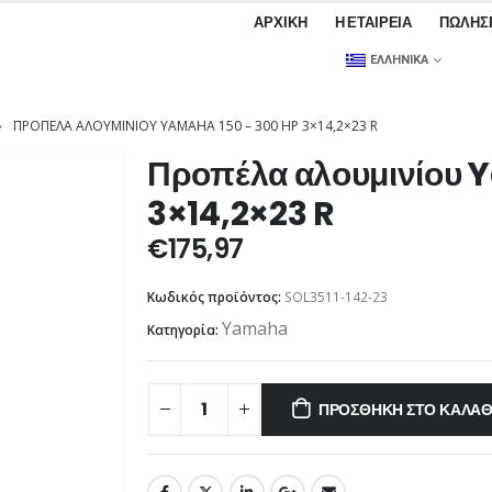
ΑΡΧΙΚΉ
Η ΕΤΑΙΡΕΊΑ
ΠΩΛΉΣ
ΕΛΛΗΝΙΚΆ
ΠΡΟΠΈΛΑ ΑΛΟΥΜΙΝΊΟΥ YAMAHA 150 – 300 HP 3×14,2×23 R
Προπέλα αλουμινίου 
3×14,2×23 R
€
175,97
Κωδικός προϊόντος:
SOL3511-142-23
Yamaha
Κατηγορία:
ΠΡΟΣΘΉΚΗ ΣΤΟ ΚΑΛΆΘ