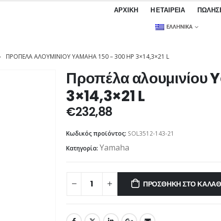
ΑΡΧΙΚΉ
Η ΕΤΑΙΡΕΊΑ
ΠΩΛΉΣ
ΕΛΛΗΝΙΚΆ
ΠΡΟΠΈΛΑ ΑΛΟΥΜΙΝΊΟΥ YAMAHA 150 – 300 HP 3×14,3×21 L
Προπέλα αλουμινίου 
3×14,3×21 L
€
232,88
Κωδικός προϊόντος:
SOL3512-143-21
Yamaha
Κατηγορία:
ΠΡΟΣΘΉΚΗ ΣΤΟ ΚΑΛΆΘ