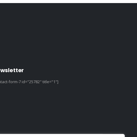
wsletter
tact-form-7 id="25782" title="1"]