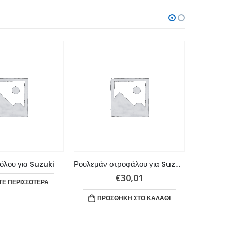
όλου για Suzuki
Ρουλεμάν στροφάλου για Suzuki 25 x 25 x 15 mm
€
30,01
ΤΕ ΠΕΡΙΣΣΌΤΕΡΑ
ΠΡΟΣΘΉΚΗ ΣΤΟ ΚΑΛΆΘΙ
ΠΡ