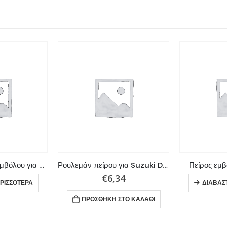
Ασφάλεια πείρου εμβόλου για Suzuki DT35, DT40
Ρουλεμάν πείρου για Suzuki DT25, DT30
Πείρος εμβ
€
6,34
ΡΙΣΣΌΤΕΡΑ
ΔΙΑΒΆΣ
ΠΡΟΣΘΉΚΗ ΣΤΟ ΚΑΛΆΘΙ