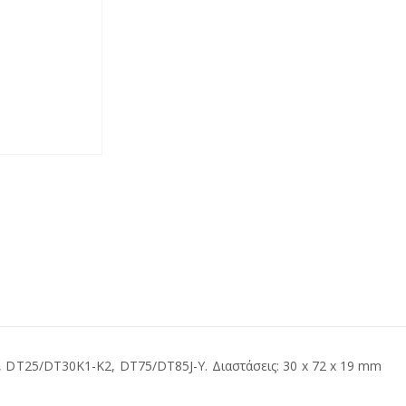
DT25/DT30K1-K2, DT75/DT85J-Y. Διαστάσεις: 30 x 72 x 19 mm