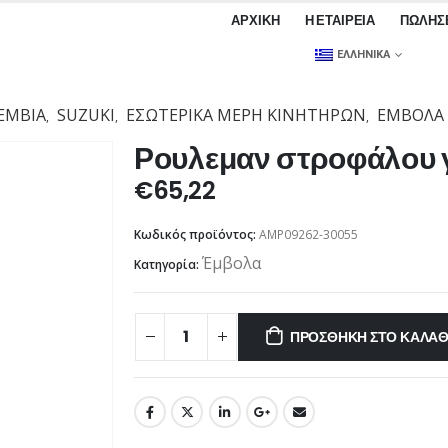
ΑΡΧΙΚΉ
Η ΕΤΑΙΡΕΊΑ
ΠΩΛΉΣ
ΕΛΛΗΝΙΚΆ
ΕΜΒΙΑ
SUZUKI
ΕΣΩΤΕΡΙΚΆ ΜΈΡΗ ΚΙΝΗΤΉΡΩΝ
ΈΜΒΟΛΑ
,
,
,
Ρουλεμαν στροφάλου 
€
65,22
Κωδικός προϊόντος:
AMP09262-30055
Έμβολα
Κατηγορία:
ΠΡΟΣΘΉΚΗ ΣΤΟ ΚΑΛΆΘ