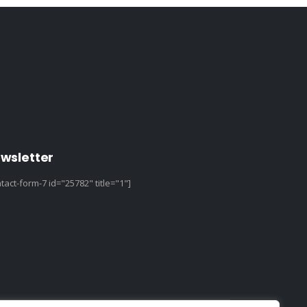
wsletter
tact-form-7 id="25782" title="1"]