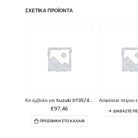
ΣΧΕΤΙΚΆ ΠΡΟΪΌΝΤΑ
Ελατήρια Εμβόλου για Suzuki DT9.9/15
Κιτ έμβολο για Suzuki DT35/40C
€
97,46
ΔΙΑΒΆΣΤΕ ΠΕ
ΑΛΆΘΙ
ΠΡΟΣΘΉΚΗ ΣΤΟ ΚΑΛΆΘΙ