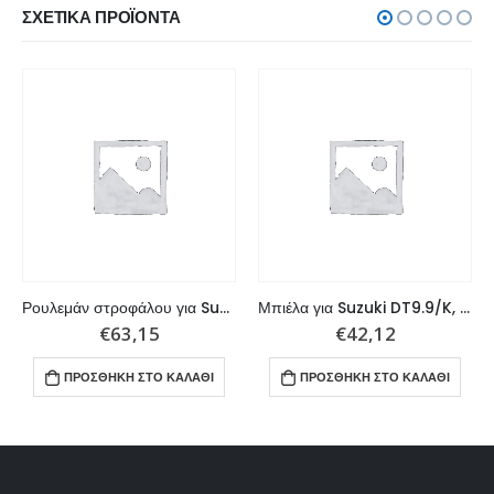
ΣΧΕΤΙΚΆ ΠΡΟΪΌΝΤΑ
Ρουλεμάν στροφάλου για Suzuki 30x72x19mm
Μπιέλα για Suzuki DT9.9/K, DT15K/G/Y/C
€
63,15
€
42,12
ΠΡΟΣΘΉΚΗ ΣΤΟ ΚΑΛΆΘΙ
ΠΡΟΣΘΉΚΗ ΣΤΟ ΚΑΛΆΘΙ