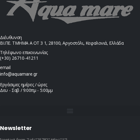
Διέυθυνση
ΒΙ.ΠΕ. ΤΜΗΜΑ Α ΟΤ 3 1, 28100, Αργοστόλι, Κεφαλονιά, Ελλάδα
Τηλέφωνο επικοινωνίας
(+30) 26710-41211
email
info@aquamare.gr
Εργάσιμες ημέρες / ώρες
Δευ - Σαβ / 9:00πμ - 5:00μμ
Newsletter
[contact-form-7 id="25782" title="1"]