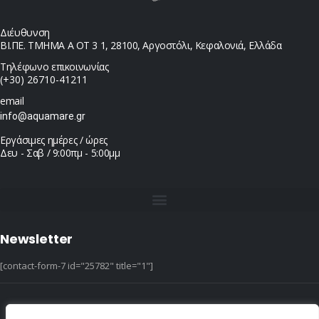
Διέυθυνση
ΒΙ.ΠΕ. ΤΜΗΜΑ Α ΟΤ 3 1, 28100, Αργοστόλι, Κεφαλονιά, Ελλάδα
Τηλέφωνο επικοινωνίας
(+30) 26710-41211
email
info@aquamare.gr
Εργάσιμες ημέρες / ώρες
Δευ - Σαβ / 9:00πμ - 5:00μμ
Newsletter
[contact-form-7 id="25782" title="1"]
© copyright 2022 ::|:: All Rights Reserved ::|:: design & hosting by dotIT