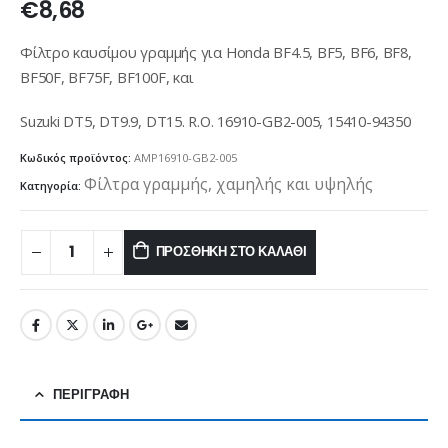
€
8,68
Φίλτρο καυσίμου γραμμής για Honda BF4.5, BF5, BF6, BF8,
BF50F, BF75F, BF100F, και
Suzuki DT5, DT9.9, DT15. R.O. 16910-GB2-005, 15410-94350
Κωδικός προϊόντος:
AMP16910-GB2-005
Φίλτρα γραμμής, χαμηλής και υψηλής
Κατηγορία:
ΠΡΟΣΘΉΚΗ ΣΤΟ ΚΑΛΆΘΙ
ΠΕΡΙΓΡΑΦΉ