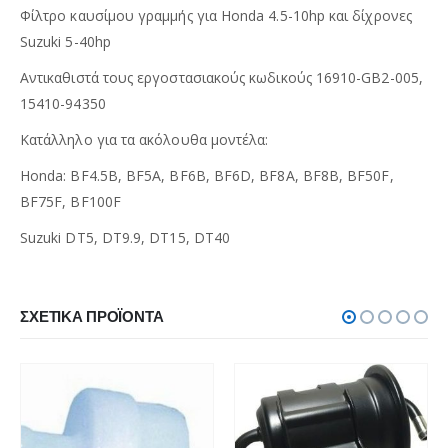
Φίλτρο καυσίμου γραμμής για Honda 4.5-10hp και δίχρονες
Suzuki 5-40hp
Αντικαθιστά τους εργοστασιακούς κωδικούς 16910-GB2-005,
15410-94350
Κατάλληλο για τα ακόλουθα μοντέλα:
Honda: BF4.5B, BF5A, BF6B, BF6D, BF8A, BF8B, BF50F,
BF75F, BF100F
Suzuki DT5, DT9.9, DT15, DT40
ΣΧΕΤΙΚΆ ΠΡΟΪΌΝΤΑ