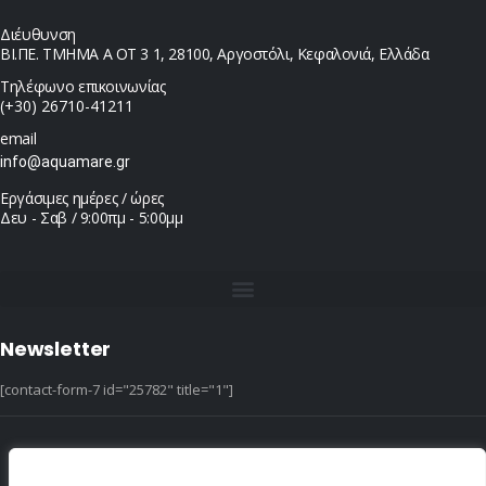
Διέυθυνση
ΒΙ.ΠΕ. ΤΜΗΜΑ Α ΟΤ 3 1, 28100, Αργοστόλι, Κεφαλονιά, Ελλάδα
Τηλέφωνο επικοινωνίας
(+30) 26710-41211
email
info@aquamare.gr
Εργάσιμες ημέρες / ώρες
Δευ - Σαβ / 9:00πμ - 5:00μμ
Newsletter
[contact-form-7 id="25782" title="1"]
© copyright 2022 ::|:: All Rights Reserved ::|:: design & hosting by dotIT