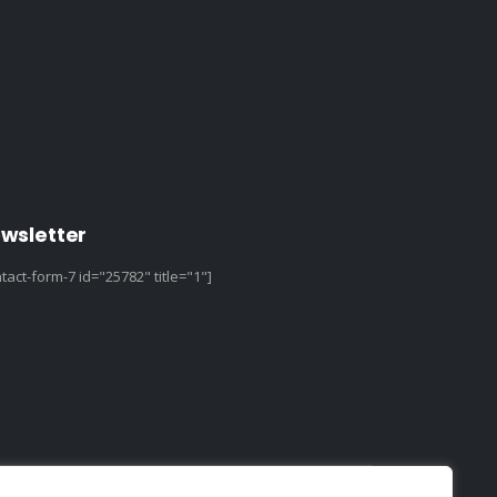
wsletter
tact-form-7 id="25782" title="1"]