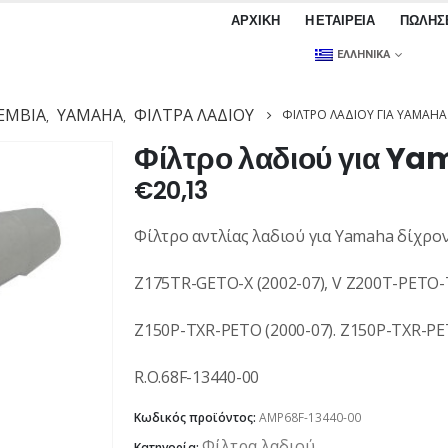
ΑΡΧΙΚΉ
Η ΕΤΑΙΡΕΊΑ
ΠΩΛΉΣ
ΕΛΛΗΝΙΚΆ
ΕΜΒΙΑ
YAMAHA
ΦΊΛΤΡΑ ΛΑΔΙΟΎ
ΦΊΛΤΡΟ ΛΑΔΙΟΎ ΓΙΑ YAMAHA
,
,
Φίλτρο λαδιού για Y
€
20,13
Φίλτρο αντλίας λαδιού για Yamaha δίχρον
Z175TR-GETO-X (2002-07), V Z200T-PETO-T
Z150P-TXR-PETO (2000-07). Z150P-TXR-PET
R.O.68F-13440-00
Κωδικός προϊόντος:
AMP68F-13440-00
Φίλτρα λαδιού
Κατηγορία: