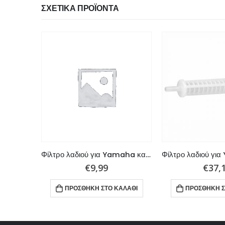
ΣΧΕΤΙΚΆ ΠΡΟΪΌΝΤΑ
Φίλτρο Λαδιού για Yamaha 20-70hp
Φίλτρο λαδιού για Yamaha και Tohatsu
€
9,99
€
37,
ΑΛΆΘΙ
ΠΡΟΣΘΉΚΗ ΣΤΟ ΚΑΛΆΘΙ
ΠΡΟΣΘΉΚΗ Σ