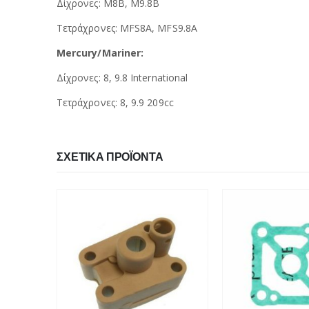
Δίχρονες: Μ8Β, Μ9.8Β
Τετράχρονες: MFS8A, MFS9.8A
Mercury/Mariner:
Δίχρονες: 8, 9.8 International
Τετράχρονες: 8, 9.9 209cc
ΣΧΕΤΙΚΆ ΠΡΟΪΌΝΤΑ