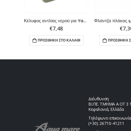
Φλάντζα πλάκας ιμπέλερ για Parsun/Tohatsu/Mercury/Mariner
Κέλυφος αντλίας νερού για Yamaha/Mariner/Parsun
€
7,48
€
7,3
ΑΛΆΘΙ
ΠΡΟΣΘΉΚΗ ΣΤΟ ΚΑΛΆΘΙ
ΠΡΟΣΘΉΚΗ Σ
Διέυθυνση
ΒΙ.ΠΕ. ΤΜΗΜΑ Α ΟΤ 3 1,
Κεφαλονιά, Ελλάδα
Τηλέφωνο επικοινωνία
(+30) 26710-41211