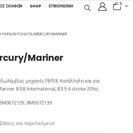
0
ΕΙΣ ΣΚΑΦΏΝ
SHOP
ΕΠΙΚΟΙΝΩΝΊΑ
ΙΑ PARSUN/TOHATSU/MERCURY/MARINER
rcury/Mariner
ξωλέμβιες μηχανές F8/9.8. Κατάλληλη και για
ner 8.9.8 International, 8.9.9 4 stroke 209cc
7-8M0072139, 8M0072139
 βάσεις και παρελκόμενα