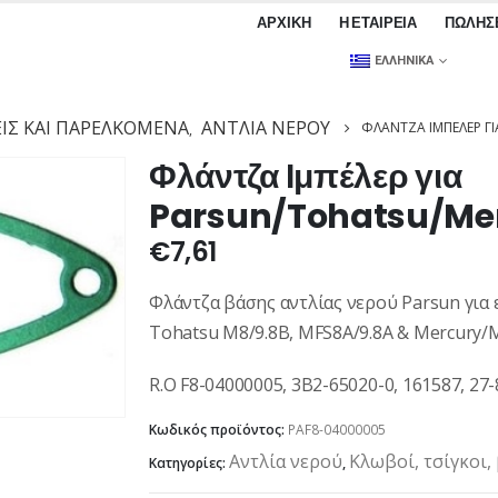
ΑΡΧΙΚΉ
Η ΕΤΑΙΡΕΊΑ
ΠΩΛΉΣ
ΕΛΛΗΝΙΚΆ
ΣΕΙΣ ΚΑΙ ΠΑΡΕΛΚΌΜΕΝΑ
ΑΝΤΛΊΑ ΝΕΡΟΎ
ΦΛΆΝΤΖΑ ΙΜΠΈΛΕΡ Γ
,
Φλάντζα Ιμπέλερ για
Parsun/Tohatsu/Me
€
7,61
Φλάντζα βάσης αντλίας νερού Parsun για ε
Tohatsu M8/9.8B, MFS8Α/9.8Α & Mercury/Mari
R.O F8-04000005, 3B2-65020-0, 161587, 2
Κωδικός προϊόντος:
PAF8-04000005
Αντλία νερού
Κλωβοί, τσίγκοι,
Κατηγορίες:
,