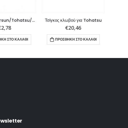
Πείρος για Parsun/Tohatsu/Mercury/Mariner
Τσίγκος κλωβού για Tohatsu
€
2,78
€
20,46
ΚΗ ΣΤΟ ΚΑΛΆΘΙ
ΠΡΟΣΘΉΚΗ ΣΤΟ ΚΑΛΆΘΙ
ΠΡ
wsletter