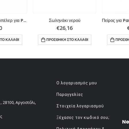
Φλάντζα πλάκας ιμπέλερ για Parsun/Tohatsu/Mercury/Mariner
Σωληνάκι νερού
0
€
26,16
ΤΟ ΚΑΛΆΘΙ
ΠΡΟΣΘΉΚΗ ΣΤΟ ΚΑΛΆΘΙ
ΠΡΟΣΘΉ
Ο λογαριασμός μου
Παραγγελίες
 28100, Αργοστόλι,
Στοιχεία λογαριασμού
ς
Ξέχασες τον κωδικό σου;
Ne
Πολιτική Απορρήτου &