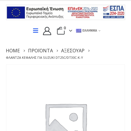
0
ΕΛΛΗΝΙΚΆ
HOME
ΠΡΟΪΌΝΤΑ
ΑΞΕΣΟΥΆΡ
ΦΛΆΝΤΖΑ ΚΕΦΑΛΉΣ ΓΙΑ SUZUKI DT25C/DT30C-K-Y