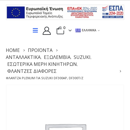
0
ΕΛΛΗΝΙΚΆ
HOME
ΠΡΟΪΌΝΤΑ
ΑΝΤΑΛΛΑΚΤΙΚΆ
ΕΞΩΛΕΜΒΙΑ
SUZUKI
,
,
,
ΕΣΩΤΕΡΙΚΆ ΜΈΡΗ ΚΙΝΗΤΉΡΩΝ
,
ΦΛΆΝΤΖΕΣ ΔΙΆΦΟΡΕΣ
ΦΛΆΝΤΖΑ PLENUM ΓΙΑ SUZUKI DF300AP, DF300T/Z